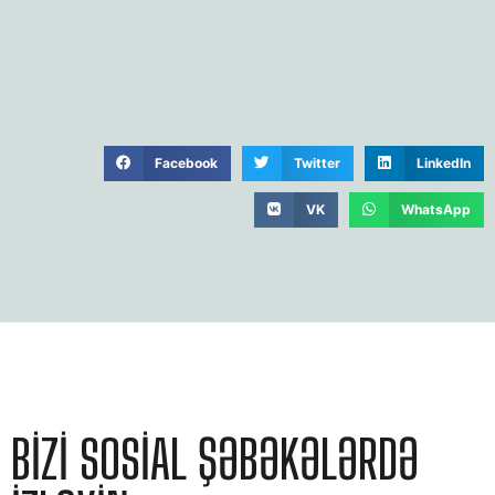
Facebook
Twitter
LinkedIn
VK
WhatsApp
BIZI SOSIAL ŞƏBƏKƏLƏRDƏ