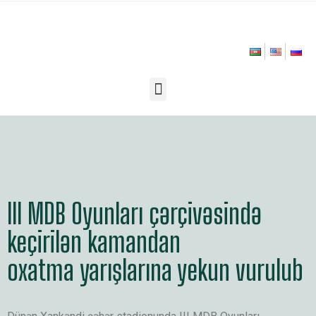
III MDB Oyunları çərçivəsində
keçirilən kamandan
oxatma yarışlarına yekun vurulub