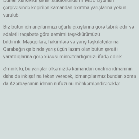
Dünən Xankəndi şəhər stadionunda III MDB Oyunları
çərçivəsində keçirilən kamandan oxatma yarışlarına yekun
vurulub.
Biz bütün idmançılarımızı uğurlu çıxışlarına görə təbrik edir və
ədalətli rəqabətə görə səmimi təşəkkürümüzü
bildiririk. Məşqçilərə, hakimlərə və yarış təşkilatçılarına
Qarabağın qəlbində yarış üçün lazım olan bütün şəraiti
yaratdıqlarına görə xüsusi minnətdarlığımızı ifadə edirik.
Əminik ki, bu yarışlar ölkəmizdə kamandan oxatma idmanının
daha da inkişafına təkan verəcək, idmançılarımız bundan sonra
da Azərbaycanın idman nüfuzunu möhkəmləndirəcəklər.