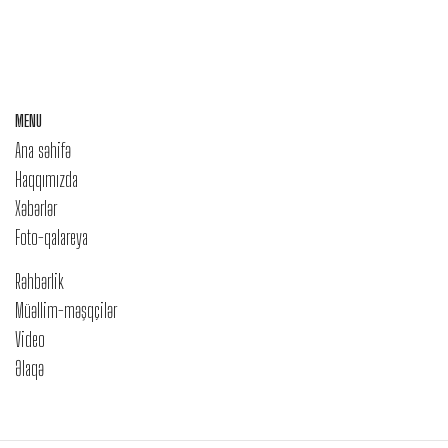
MENU
Ana səhifə
Haqqımızda
Xəbərlər
Foto-qalareya
Rəhbərlik
Müəllim-məşqçilər
Video
Əlaqə