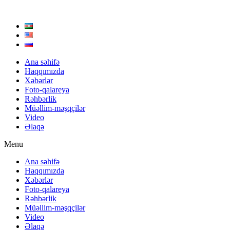
Skip
to
content
Ana səhifə
Haqqımızda
Xəbərlər
Foto-qalareya
Rəhbərlik
Müəllim-məşqçilər
Video
Əlaqə
Menu
Ana səhifə
Haqqımızda
Xəbərlər
Foto-qalareya
Rəhbərlik
Müəllim-məşqçilər
Video
Əlaqə