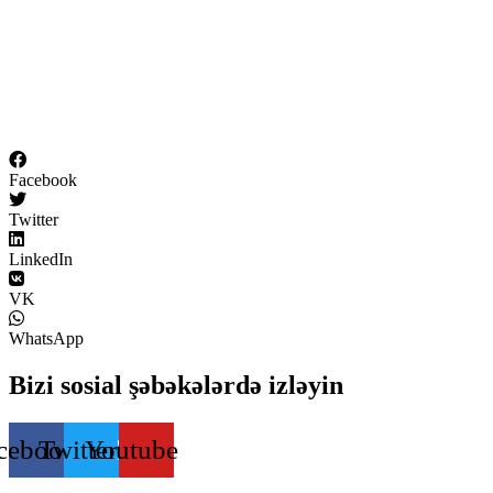
Facebook
Twitter
LinkedIn
VK
WhatsApp
Bizi sosial şəbəkələrdə izləyin
cebook
Twitter
Youtube