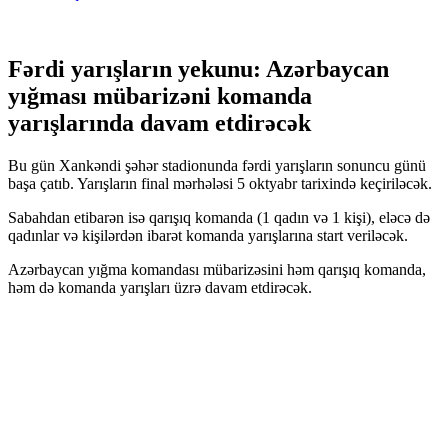
Fərdi yarışların yekunu: Azərbaycan
yığması mübarizəni komanda
yarışlarında davam etdirəcək
Bu gün Xankəndi şəhər stadionunda fərdi yarışların sonuncu günü
başa çatıb. Yarışların final mərhələsi 5 oktyabr tarixində keçiriləcək.
Sabahdan etibarən isə qarışıq komanda (1 qadın və 1 kişi), eləcə də
qadınlar və kişilərdən ibarət komanda yarışlarına start veriləcək.
Azərbaycan yığma komandası mübarizəsini həm qarışıq komanda,
həm də komanda yarışları üzrə davam etdirəcək.