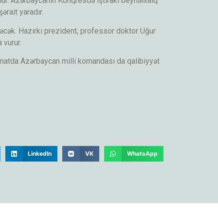
nur. Azərbaycanın Konqresdə iştirakı beynəlxalq
rait yaradır.
əcək. Hazırkı prezident, professor doktor Uğur
 vurur.
natda Azərbaycan milli komandası da qalibiyyət
LinkedIn
VK
WhatsApp