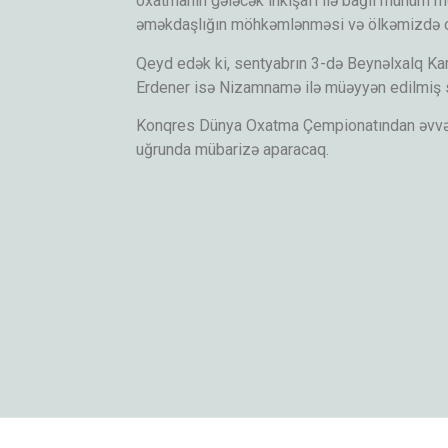
oxatmanın gələcək inkişafı ilə bağlı mühüm mö
əməkdaşlığın möhkəmlənməsi və ölkəmizdə oxa
Qeyd edək ki, sentyabrın 3-də Beynəlxalq Ka
Erdener isə Nizamnamə ilə müəyyən edilmiş səl
Konqres Dünya Oxatma Çempionatından əvvəl k
uğrunda mübarizə aparacaq.