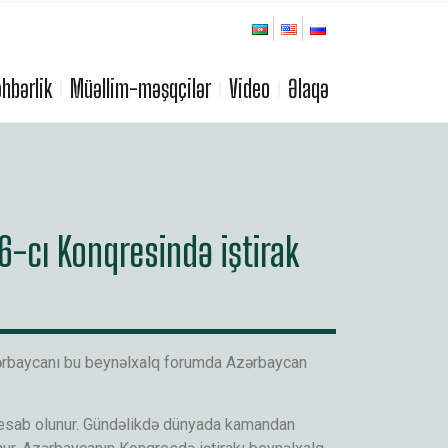
hbərlik
Müəllim-məşqçilər
Video
Əlaqə
-cı Konqresində iştirak
zərbaycanı bu beynəlxalq forumda Azərbaycan
i hesab olunur. Gündəlikdə dünyada kamandan