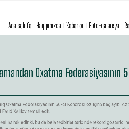
Ana səhifə
Haqqımızda
Xəbərlər
Foto-qalareya
Rə
amandan Oxatma Federasiyasının 56
alq Oxatma Federasiyasının 56-cı Konqresi öz işinə başlayıb. A
ərid Xəlilov təmsil edir.
i iştirak edir ki, bu da belə tədbirlər tarixində rekord göstəric