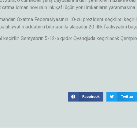
vzular, o cümlədən yarış qaydalarına dair yeniliklər müzakirə olu
tma idman növünün inkişafı üçün yeni imkanların yaranmasına şə
mandan Oxatma Federasiyasının 10-cu prezident seçkiləri keçiril
ahiyyət müddətinin bitməsi ilə əlaqədar 20 illik fəaliyyətini başa
eçirilir. Sentyabrın 5-12-ə qədər Qvanqjuda keçiriləcək Çempio
Facebook
Twitter