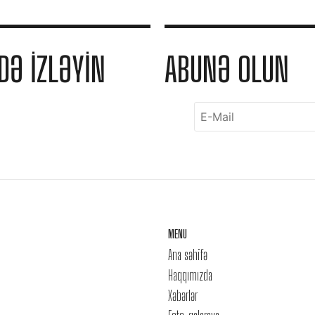
DƏ IZLƏYIN
ABUNƏ OLUN
MENU
Ana səhifə
Haqqımızda
Xəbərlər