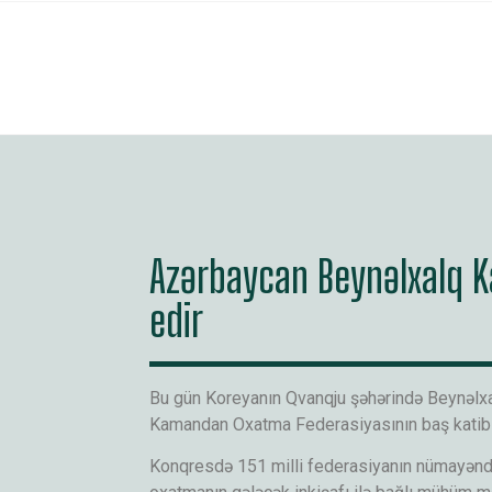
Azərbaycan Beynəlxalq K
edir
Bu gün Koreyanın Qvanqju şəhərində Beynəlx
Kamandan Oxatma Federasiyasının baş katibi F
Konqresdə 151 milli federasiyanın nümayəndəs