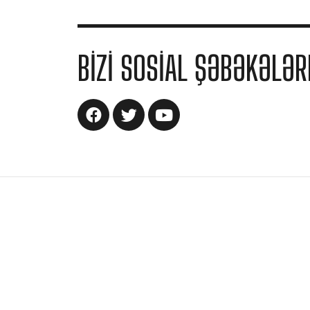
BIZI SOSIAL ŞƏBƏKƏLƏR