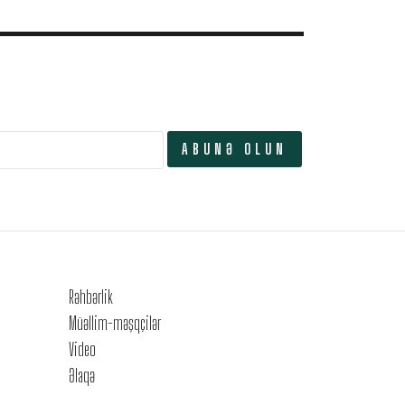
Rəhbərlik
Müəllim-məşqçilər
Video
Əlaqə