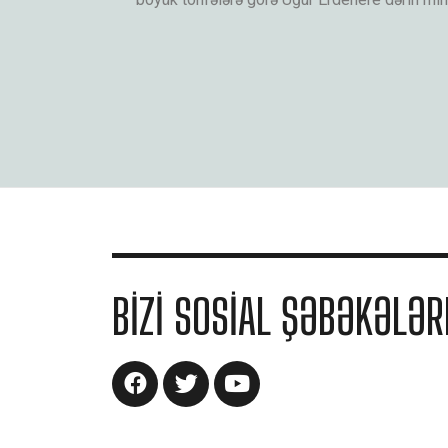
BIZI SOSIAL ŞƏBƏKƏLƏR