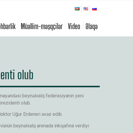
hbərlik
Müəllim-məşqçilər
Video
Əlaqə
enti olub
mayəndəsi beynəlxalq federasiyanın yeni
rezidenti olub.
doktor Uğur Erdeneri əvəz edib.
ünün beynəlxalq arenada inkişafına verdiyi