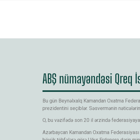
ABŞ nümayəndəsi Qreq İs
Bu gün Beynəlxalq Kamandan Oxatma Federasi
prezidentini seçiblər. Səsvermənin nəticələr
O, bu vəzifədə son 20 il ərzində federasiyay
Azərbaycan Kamandan Oxatma Federasiyası Qre
böyük töhfələrə görə Uğur Erdenere dərin minnət