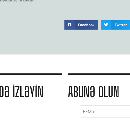
Facebook
Twitter
DƏ IZLƏYIN
ABUNƏ OLUN