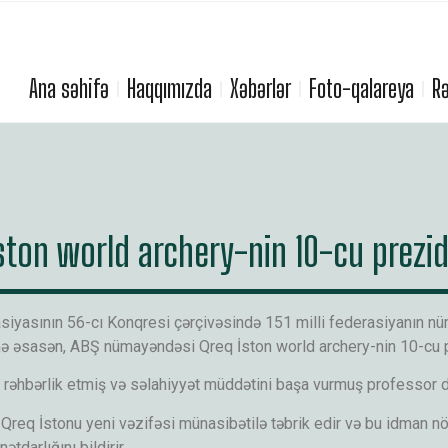
Ana səhifə
Haqqımızda
Xəbərlər
Foto-qalareya
Rə
ton world archery-nin 10-cu prezid
yasının 56-cı Konqresi çərçivəsində 151 milli federasiyanın nü
inə əsasən, ABŞ nümayəndəsi Qreq İston world archery-nin 10-cu p
a rəhbərlik etmiş və səlahiyyət müddətini başa vurmuş professor 
q İstonu yeni vəzifəsi münasibətilə təbrik edir və bu idman növ
darlığını bildirir.